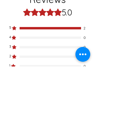
do serviço.
5.0
Rated 5 out of 5 stars.
Depoimentos MT:
Clique aqui...
5
2
4
0
3
0
2
0
1
0
Leave a Review
All stars, Most Relevant
2 reviews