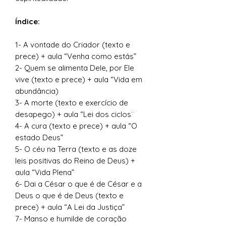
Índice:
1- A vontade do Criador (texto e
prece) + aula “Venha como estás”
2- Quem se alimenta Dele, por Ele
vive (texto e prece) + aula “Vida em
abundância)
3- A morte (texto e exercício de
desapego) + aula “Lei dos ciclos¨
4- A cura (texto e prece) + aula “O
estado Deus”
5- O céu na Terra (texto e as doze
leis positivas do Reino de Deus) +
aula “Vida Plena”
6- Dai a César o que é de César e a
Deus o que é de Deus (texto e
prece) + aula “A Lei da Justiça”
7- Manso e humilde de coração