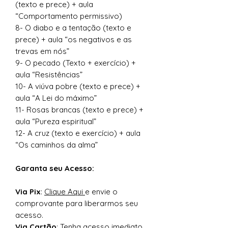
(texto e prece) + aula
“Comportamento permissivo)
8- O diabo e a tentação (texto e
prece) + aula “os negativos e as
trevas em nós”
9- O pecado (Texto + exercício) +
aula “Resistências”
10- A viúva pobre (texto e prece) +
aula “A Lei do máximo”
11- Rosas brancas (texto e prece) +
aula “Pureza espiritual”
12- A cruz (texto e exercício) + aula
“Os caminhos da alma”
Garanta seu Acesso:
Via Pix
:
Clique Aqui
e envie o
comprovante para liberarmos seu
acesso.
Via Cartão
: Tenha acesso imediato.