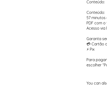
Conteúdo:
Conteúdo:
57 minutos 
PDF com o 
Acesso via l
Garanta se
💳 Cartão d
⚡ Pix
Para pagame
escolher “P
You can als