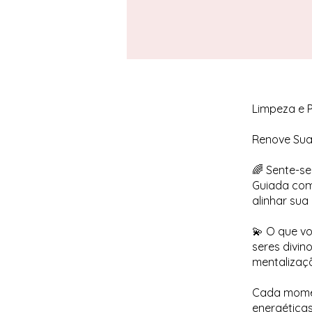
Limpeza e P
Renove Sua 
🌈 Sente-s
Guiada com 
alinhar su
💫 O que vo
seres divin
mentalizaç
Cada momen
energéticas