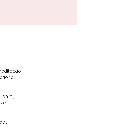
 Meditação
erior e
Elohim,
s e
rgas